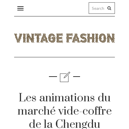
Toggle
navigation
eas
ings
Les animations du
licy
marché vide-coffre
s
de la Chengdu