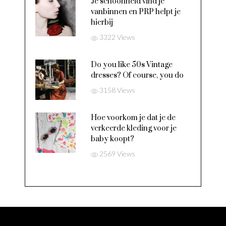
Je schoonheid vind je
vanbinnen en PRP helpt je
hierbij
3322 Views
Do you like 50s Vintage
dresses? Of course, you do
3158 Views
Hoe voorkom je dat je de
verkeerde kleding voor je
baby koopt?
2569 Views