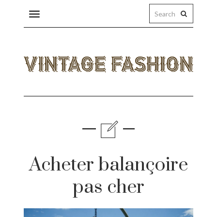
Toggle
navigation
eas
ings
Acheter balançoire
licy
pas cher
s