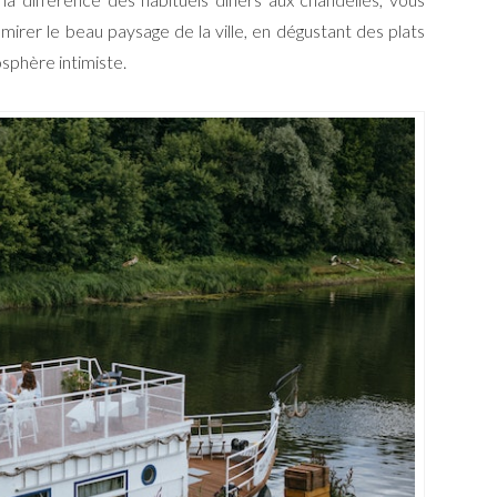
rer le beau paysage de la ville, en dégustant des plats
sphère intimiste.