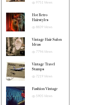
9751 Views
Hot Retro
Hairstyles
8839 Views
Vintage Hair Salon
Ideas
7796 Views
Vintage Travel
Stamps
7219 Views
Fashion Vintage
5905 Views