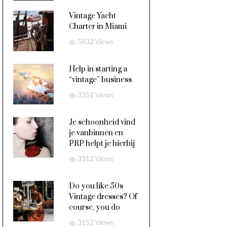
Vintage Yacht
Charter in Miami
5832 Views
Help in starting a
“vintage” business
3351 Views
Je schoonheid vind
je vanbinnen en
PRP helpt je hierbij
3312 Views
Do you like 50s
Vintage dresses? Of
course, you do
3152 Views