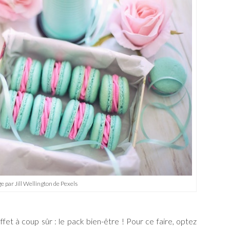
e par Jill Wellington de Pexels
fet à coup sûr : le pack bien-être
! Pour ce faire, optez